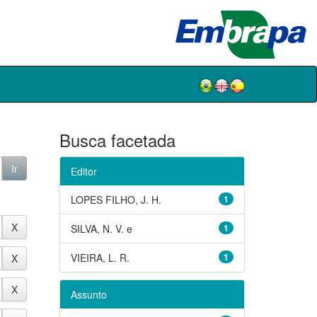
Busca facetada
Editor
LOPES FILHO, J. H.
1
SILVA, N. V. e
1
VIEIRA, L. R.
1
Assunto