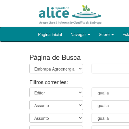
Skip
Página inicial
Navegar
Sobre
Est
navigation
Página de Busca
Filtros correntes: