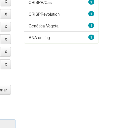
CRISPR/Cas
1
CRISPRevolution
1
Genética Vegetal
1
RNA editing
1