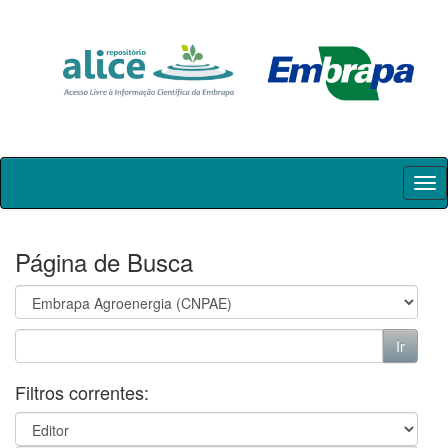
Skip
navigation
Página de Busca
Filtros correntes: