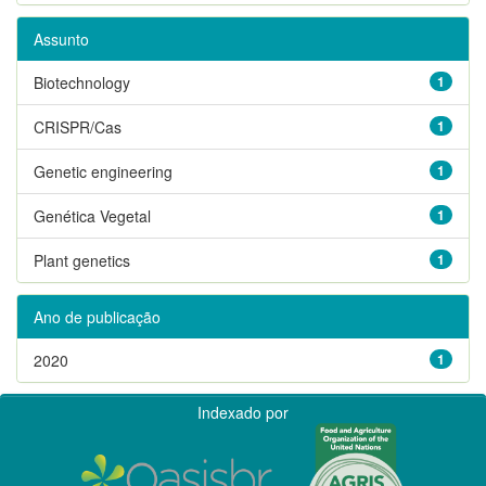
Assunto
Biotechnology
1
CRISPR/Cas
1
Genetic engineering
1
Genética Vegetal
1
Plant genetics
1
Ano de publicação
2020
1
Indexado por