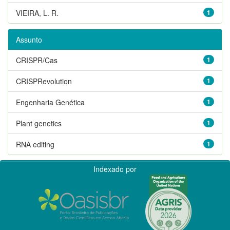
VIEIRA, L. R.
1
Assunto
CRISPR/Cas
1
CRISPRevolution
1
Engenharia Genética
1
Plant genetics
1
RNA editing
1
Indexado por