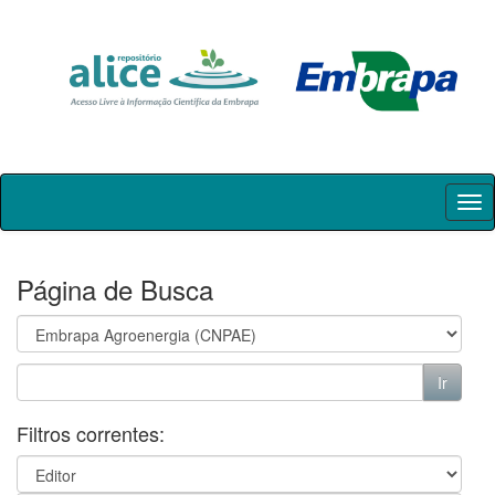
Skip
navigation
Página de Busca
Filtros correntes: