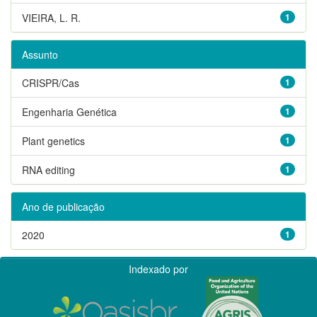
VIEIRA, L. R.
1
Assunto
CRISPR/Cas
1
Engenharia Genética
1
Plant genetics
1
RNA editing
1
Ano de publicação
2020
1
Indexado por