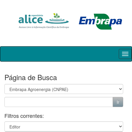
Skip
navigation
Página de Busca
Filtros correntes: