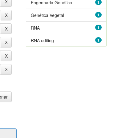
Engenharia Genética
1
Genética Vegetal
1
RNA
1
RNA editing
1