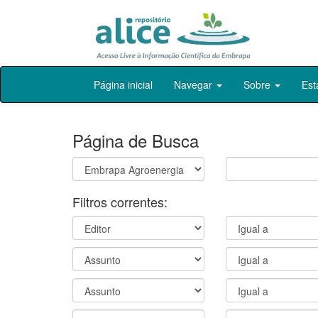
Skip
Página inicial
Navegar
Sobre
Est
navigation
Página de Busca
Filtros correntes: