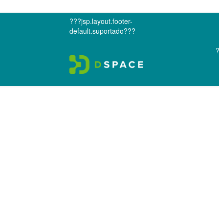
???jsp.layout.footer-
default.suportado???
?