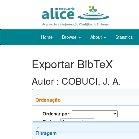
Skip
Home
Browse
About
Statistics
navigation
Exportar BibTeX
Autor : COBUCI, J. A.
Ordenação
Ordenar por:
Ordem:
Filtragem