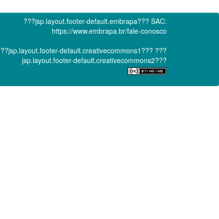
???jsp.layout.footer-default.embrapa???
SAC:
https://www.embrapa.br/fale-conosco
??jsp.layout.footer-default.creativecommons1???
???
jsp.layout.footer-default.creativecommons2???