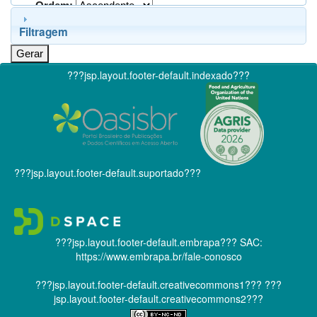
Ordem:
Filtragem
???jsp.layout.footer-default.indexado???
???jsp.layout.footer-default.suportado???
???jsp.layout.footer-default.embrapa???
SAC:
https://www.embrapa.br/fale-conosco
???jsp.layout.footer-default.creativecommons1???
???
jsp.layout.footer-default.creativecommons2???