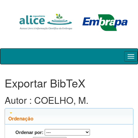
Skip
navigation
Exportar BibTeX
Autor : COELHO, M.
Ordenação
Ordenar por: