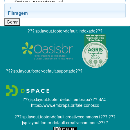
Ordem:
Filtragem
???jsp.layout.footer-default.indexado???
???jsp.layout.footer-default.suportado???
???jsp.layout.footer-default.embrapa???
SAC:
https://www.embrapa.br/fale-conosco
???jsp.layout.footer-default.creativecommons1???
???
jsp.layout.footer-default.creativecommons2???