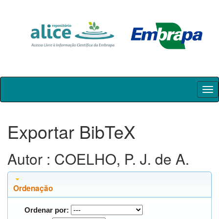
Skip
navigation
Exportar BibTeX
Autor : COELHO, P. J. de A.
Ordenação
Ordenar por: