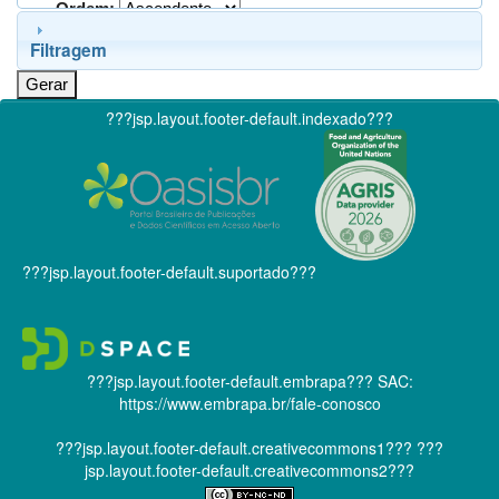
Ordem:
Filtragem
???jsp.layout.footer-default.indexado???
???jsp.layout.footer-default.suportado???
???jsp.layout.footer-default.embrapa???
SAC:
https://www.embrapa.br/fale-conosco
???jsp.layout.footer-default.creativecommons1???
???
jsp.layout.footer-default.creativecommons2???