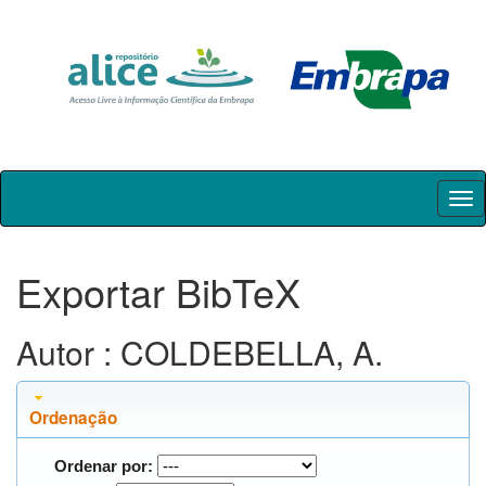
Skip
navigation
Exportar BibTeX
Autor : COLDEBELLA, A.
Ordenação
Ordenar por: