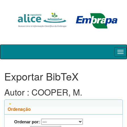
Skip
navigation
Exportar BibTeX
Autor : COOPER, M.
Ordenação
Ordenar por: