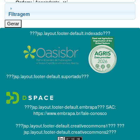
Ordem:
Filtragem
???jsp.layout.footer-default.indexado???
???jsp.layout.footer-default.suportado???
???jsp.layout.footer-default.embrapa???
SAC:
https://www.embrapa.br/fale-conosco
???jsp.layout.footer-default.creativecommons1???
???
jsp.layout.footer-default.creativecommons2???