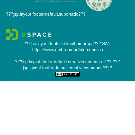
???jsp.layout.footer-default.suportado???
???jsp.layout.footer-default.embrapa???
SAC:
https://www.embrapa.br/fale-conosco
???jsp.layout.footer-default.creativecommons1???
???
jsp.layout.footer-default.creativecommons2???