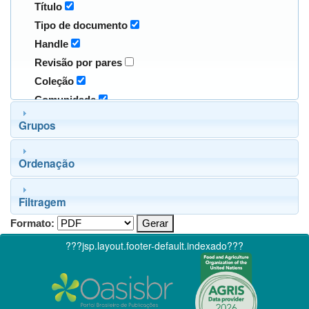
Título
Tipo de documento
Handle
Revisão por pares
Coleção
Comunidade
Grupos
Ordenação
Filtragem
Formato:
???jsp.layout.footer-default.indexado???