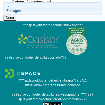
Ordem:
Filtragem
???jsp.layout.footer-default.indexado???
???jsp.layout.footer-default.suportado???
???jsp.layout.footer-default.embrapa???
SAC:
https://www.embrapa.br/fale-conosco
???jsp.layout.footer-default.creativecommons1???
???
jsp.layout.footer-default.creativecommons2???