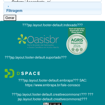
Ordem:
Filtragem
???jsp.layout.footer-default.indexado???
???jsp.layout.footer-default.suportado???
???jsp.layout.footer-default.embrapa???
SAC:
https://www.embrapa.br/fale-conosco
???jsp.layout.footer-default.creativecommons1???
???
jsp.layout.footer-default.creativecommons2???