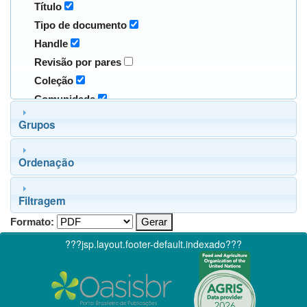
Título
Tipo de documento
Handle
Revisão por pares
Coleção
Comunidade
Grupos
Ordenação
Filtragem
Formato:
???jsp.layout.footer-default.indexado???