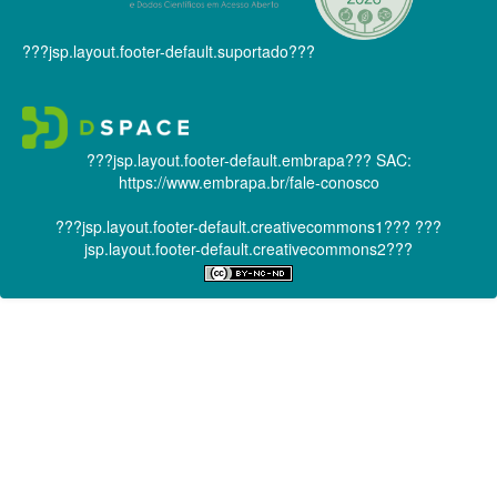
???jsp.layout.footer-default.suportado???
???jsp.layout.footer-default.embrapa???
SAC:
https://www.embrapa.br/fale-conosco
???jsp.layout.footer-default.creativecommons1???
???
jsp.layout.footer-default.creativecommons2???