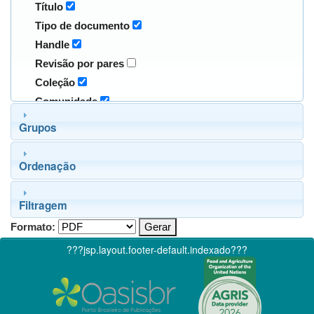
Título
Tipo de documento
Handle
Revisão por pares
Coleção
Comunidade
Grupos
Ordenação
Filtragem
Formato:
???jsp.layout.footer-default.indexado???