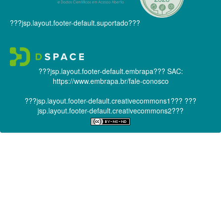
???jsp.layout.footer-default.suportado???
???jsp.layout.footer-default.embrapa???
SAC:
https://www.embrapa.br/fale-conosco
???jsp.layout.footer-default.creativecommons1???
???
jsp.layout.footer-default.creativecommons2???