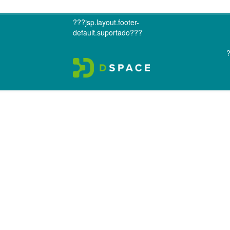
???jsp.layout.footer-
default.suportado???
?