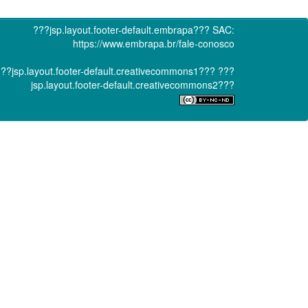
???jsp.layout.footer-default.embrapa???
SAC:
https://www.embrapa.br/fale-conosco
??jsp.layout.footer-default.creativecommons1???
???
jsp.layout.footer-default.creativecommons2???