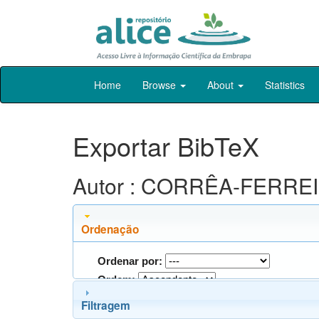
Skip
Home
Browse
About
Statistics
navigation
Exportar BibTeX
Autor : CORRÊA-FERREIR
Ordenação
Ordenar por:
Ordem:
Filtragem