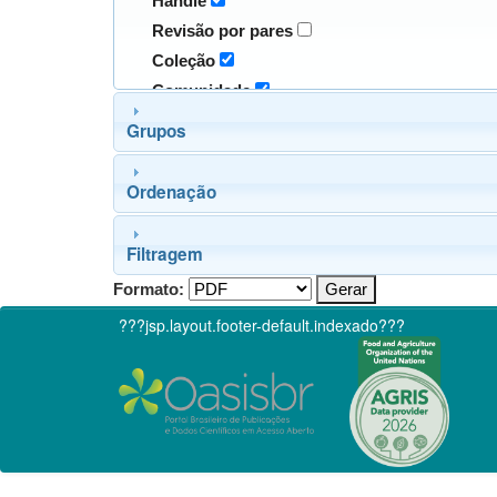
Handle
Revisão por pares
Coleção
Comunidade
Grupos
Ordenação
Filtragem
Formato:
???jsp.layout.footer-default.indexado???