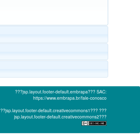
???jsp.layout.footer-default.embrapa???
SAC:
https://www.embrapa.br/fale-conosco
??jsp.layout.footer-default.creativecommons1???
???
jsp.layout.footer-default.creativecommons2???