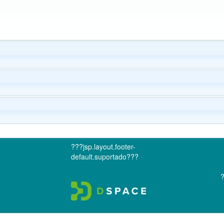
???jsp.layout.footer-
default.suportado???
?