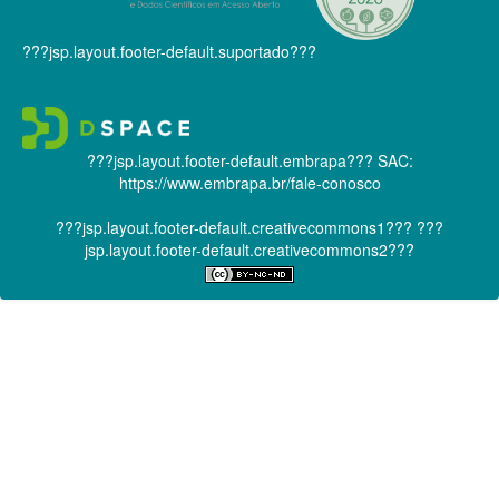
???jsp.layout.footer-default.suportado???
???jsp.layout.footer-default.embrapa???
SAC:
https://www.embrapa.br/fale-conosco
???jsp.layout.footer-default.creativecommons1???
???
jsp.layout.footer-default.creativecommons2???