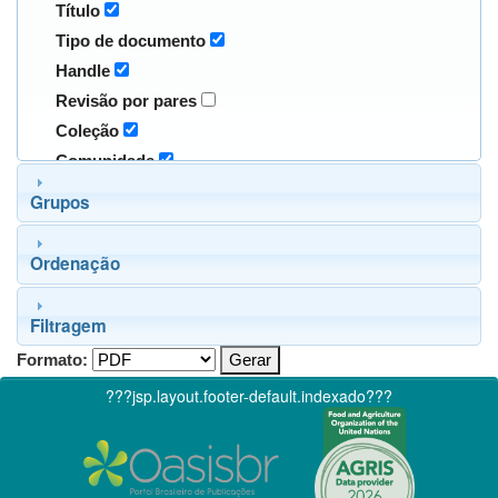
Título
Tipo de documento
Handle
Revisão por pares
Coleção
Comunidade
Grupos
Ordenação
Filtragem
Formato:
???jsp.layout.footer-default.indexado???