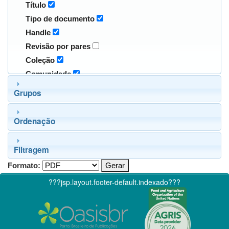
Título
Tipo de documento
Handle
Revisão por pares
Coleção
Comunidade
Grupos
Ordenação
Filtragem
Formato:
???jsp.layout.footer-default.indexado???