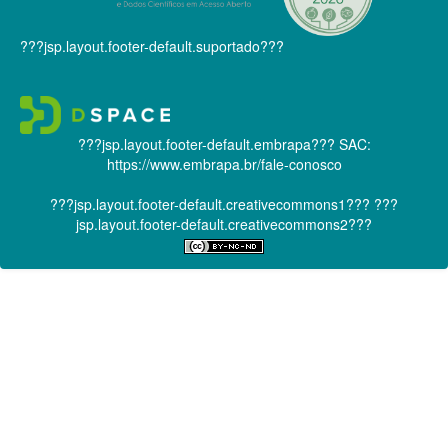
???jsp.layout.footer-default.suportado???
???jsp.layout.footer-default.embrapa???
SAC:
https://www.embrapa.br/fale-conosco
???jsp.layout.footer-default.creativecommons1???
???
jsp.layout.footer-default.creativecommons2???