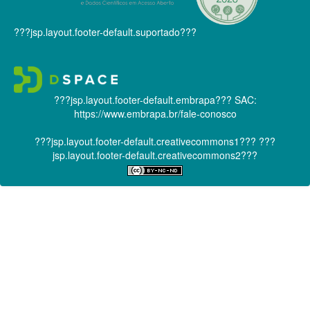
???jsp.layout.footer-default.suportado???
???jsp.layout.footer-default.embrapa???
SAC:
https://www.embrapa.br/fale-conosco
???jsp.layout.footer-default.creativecommons1???
???
jsp.layout.footer-default.creativecommons2???