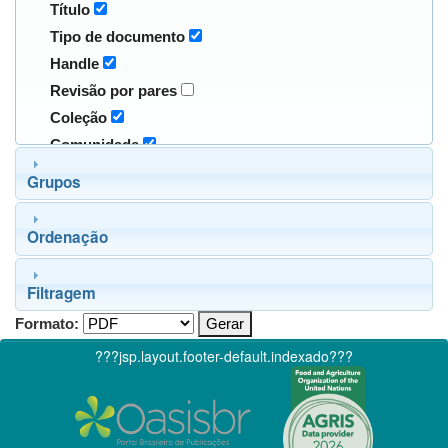
Título
Tipo de documento
Handle
Revisão por pares
Coleção
Comunidade
Grupos
Ordenação
Filtragem
Formato:
???jsp.layout.footer-default.indexado???