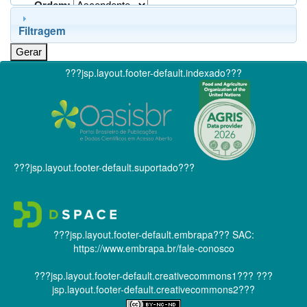
Ordem:
Filtragem
???jsp.layout.footer-default.indexado???
???jsp.layout.footer-default.suportado???
???jsp.layout.footer-default.embrapa???
SAC:
https://www.embrapa.br/fale-conosco
???jsp.layout.footer-default.creativecommons1???
???
jsp.layout.footer-default.creativecommons2???