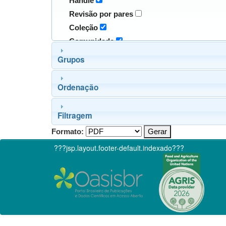
Handle
Revisão por pares
Coleção
Comunidade
Grupos
Ordenação
Filtragem
Formato:
???jsp.layout.footer-default.indexado???