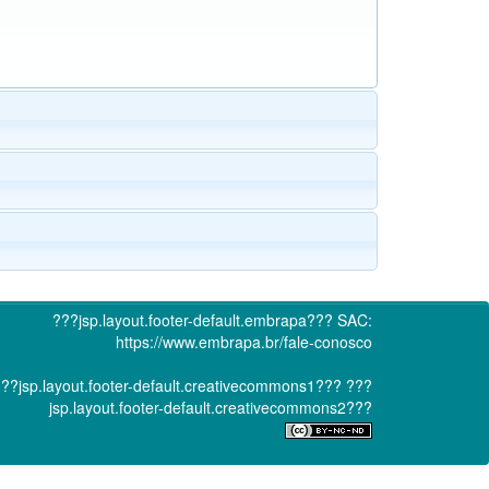
???jsp.layout.footer-default.embrapa???
SAC:
https://www.embrapa.br/fale-conosco
??jsp.layout.footer-default.creativecommons1???
???
jsp.layout.footer-default.creativecommons2???