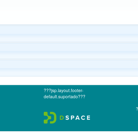
???jsp.layout.footer-
default.suportado???
?