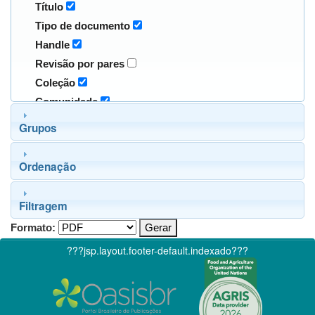
Título
Tipo de documento
Handle
Revisão por pares
Coleção
Comunidade
Grupos
Ordenação
Filtragem
Formato:
???jsp.layout.footer-default.indexado???