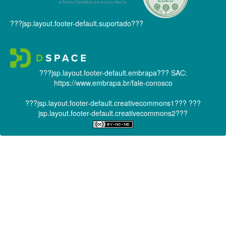
???jsp.layout.footer-default.suportado???
???jsp.layout.footer-default.embrapa???
SAC:
https://www.embrapa.br/fale-conosco
???jsp.layout.footer-default.creativecommons1???
???
jsp.layout.footer-default.creativecommons2???