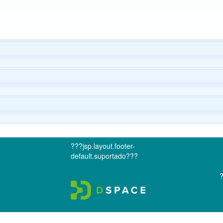
???jsp.layout.footer-
default.suportado???
?