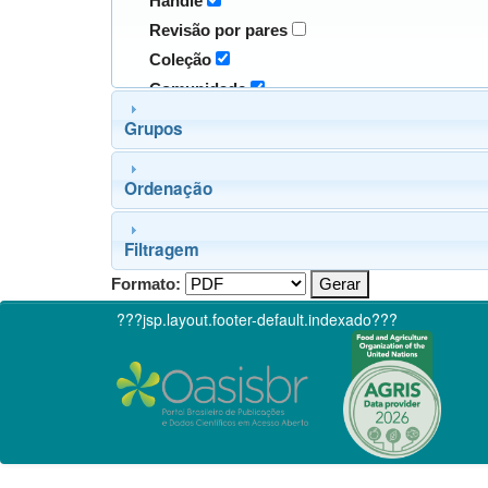
Handle
Revisão por pares
Coleção
Comunidade
Grupos
Ordenação
Filtragem
Formato:
???jsp.layout.footer-default.indexado???