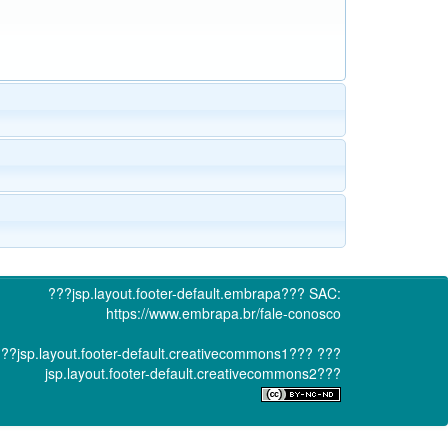
???jsp.layout.footer-default.embrapa???
SAC:
https://www.embrapa.br/fale-conosco
??jsp.layout.footer-default.creativecommons1???
???
jsp.layout.footer-default.creativecommons2???