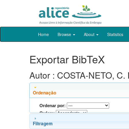
Skip
Home
Browse
About
Statistics
navigation
Exportar BibTeX
Autor : COSTA-NETO, C. 
Ordenação
Ordenar por:
Ordem:
Filtragem