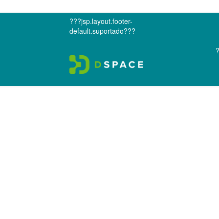
???jsp.layout.footer-
default.suportado???
?