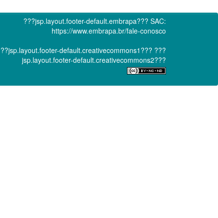
???jsp.layout.footer-default.embrapa???
SAC:
https://www.embrapa.br/fale-conosco
??jsp.layout.footer-default.creativecommons1???
???
jsp.layout.footer-default.creativecommons2???