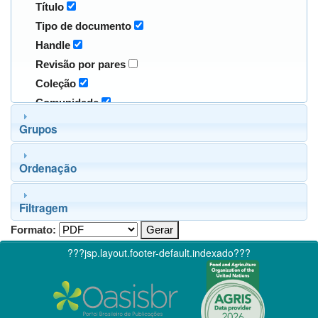
Título
Tipo de documento
Handle
Revisão por pares
Coleção
Comunidade
Grupos
Ordenação
Filtragem
Formato:
???jsp.layout.footer-default.indexado???