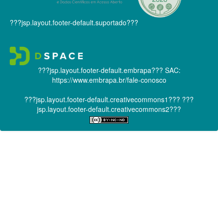
???jsp.layout.footer-default.suportado???
???jsp.layout.footer-default.embrapa???
SAC:
https://www.embrapa.br/fale-conosco
???jsp.layout.footer-default.creativecommons1???
???
jsp.layout.footer-default.creativecommons2???