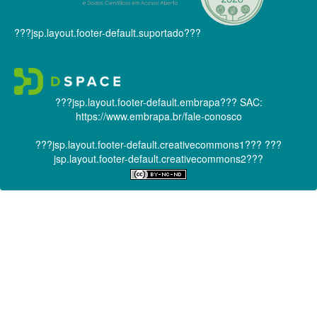
???jsp.layout.footer-default.suportado???
???jsp.layout.footer-default.embrapa???
SAC:
https://www.embrapa.br/fale-conosco
???jsp.layout.footer-default.creativecommons1???
???
jsp.layout.footer-default.creativecommons2???