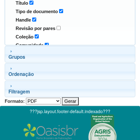
Título
Tipo de documento
Handle
Revisão por pares
Coleção
Comunidade
Grupos
Ordenação
Filtragem
Formato:
???jsp.layout.footer-default.indexado???