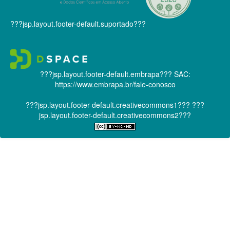
???jsp.layout.footer-default.suportado???
???jsp.layout.footer-default.embrapa???
SAC:
https://www.embrapa.br/fale-conosco
???jsp.layout.footer-default.creativecommons1???
???
jsp.layout.footer-default.creativecommons2???