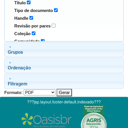
Título
Tipo de documento
Handle
Revisão por pares
Coleção
Comunidade
Grupos
Ordenação
Filtragem
Formato:
???jsp.layout.footer-default.indexado???