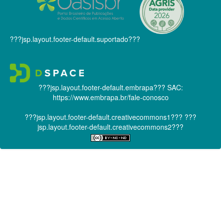
???jsp.layout.footer-default.suportado???
???jsp.layout.footer-default.embrapa???
SAC:
https://www.embrapa.br/fale-conosco
???jsp.layout.footer-default.creativecommons1???
???
jsp.layout.footer-default.creativecommons2???