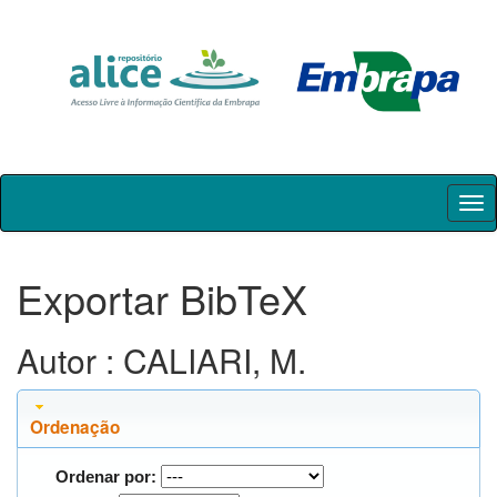
Skip
navigation
Exportar BibTeX
Autor : CALIARI, M.
Ordenação
Ordenar por: