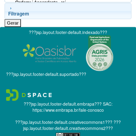
Ordem:
Filtragem
???jsp.layout.footer-default.indexado???
???jsp.layout.footer-default.suportado???
???jsp.layout.footer-default.embrapa???
SAC:
https://www.embrapa.br/fale-conosco
???jsp.layout.footer-default.creativecommons1???
???
jsp.layout.footer-default.creativecommons2???