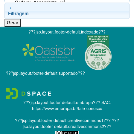
Ordem:
Filtragem
???jsp.layout.footer-default.indexado???
???jsp.layout.footer-default.suportado???
???jsp.layout.footer-default.embrapa???
SAC:
https://www.embrapa.br/fale-conosco
???jsp.layout.footer-default.creativecommons1???
???
jsp.layout.footer-default.creativecommons2???