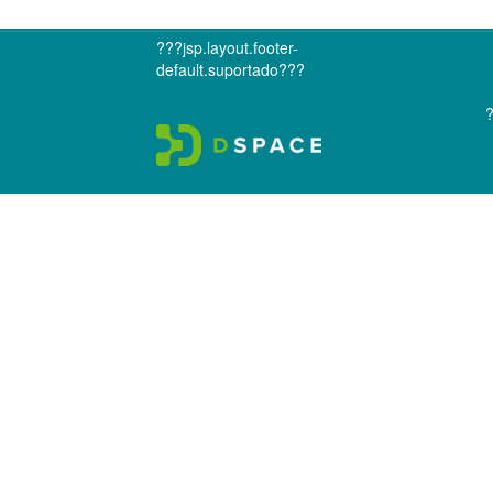
???jsp.layout.footer-
default.suportado???
?