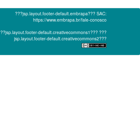
???jsp.layout.footer-default.embrapa???
SAC:
https://www.embrapa.br/fale-conosco
??jsp.layout.footer-default.creativecommons1???
???
jsp.layout.footer-default.creativecommons2???