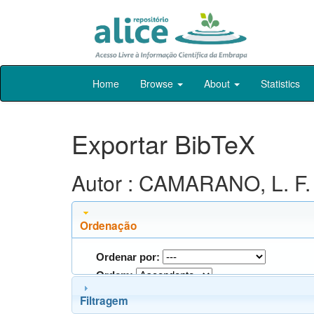
Skip
Home
Browse
About
Statistics
navigation
Exportar BibTeX
Autor : CAMARANO, L. F.
Ordenação
Ordenar por:
Ordem:
Filtragem