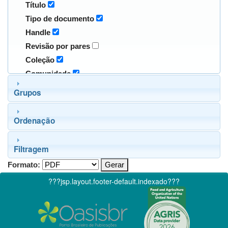
Título
Tipo de documento
Handle
Revisão por pares
Coleção
Comunidade
Grupos
Ordenação
Filtragem
Formato:
???jsp.layout.footer-default.indexado???