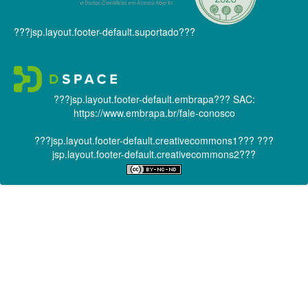
???jsp.layout.footer-default.suportado???
???jsp.layout.footer-default.embrapa???
SAC:
https://www.embrapa.br/fale-conosco
???jsp.layout.footer-default.creativecommons1???
???
jsp.layout.footer-default.creativecommons2???