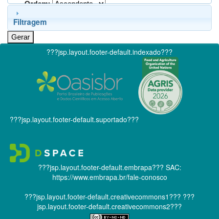
Ordem:
Filtragem
???jsp.layout.footer-default.indexado???
???jsp.layout.footer-default.suportado???
???jsp.layout.footer-default.embrapa???
SAC:
https://www.embrapa.br/fale-conosco
???jsp.layout.footer-default.creativecommons1???
???
jsp.layout.footer-default.creativecommons2???