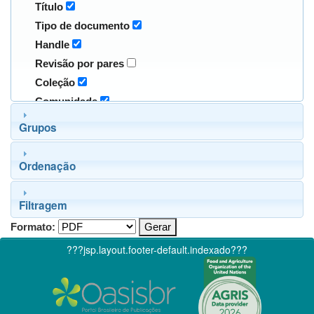
Título
Tipo de documento
Handle
Revisão por pares
Coleção
Comunidade
Grupos
Ordenação
Filtragem
Formato:
???jsp.layout.footer-default.indexado???