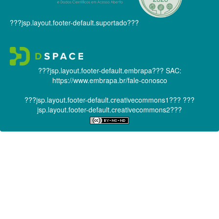
???jsp.layout.footer-default.suportado???
???jsp.layout.footer-default.embrapa???
SAC:
https://www.embrapa.br/fale-conosco
???jsp.layout.footer-default.creativecommons1???
???
jsp.layout.footer-default.creativecommons2???