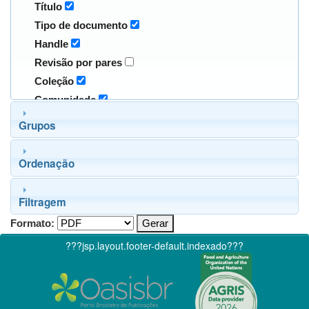
Título
Tipo de documento
Handle
Revisão por pares
Coleção
Comunidade
Grupos
Ordenação
Filtragem
Formato:
???jsp.layout.footer-default.indexado???