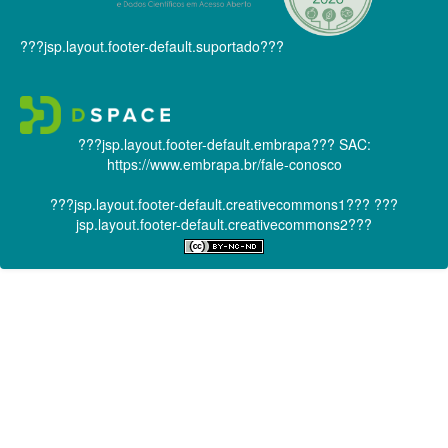
???jsp.layout.footer-default.suportado???
???jsp.layout.footer-default.embrapa???
SAC:
https://www.embrapa.br/fale-conosco
???jsp.layout.footer-default.creativecommons1???
???
jsp.layout.footer-default.creativecommons2???