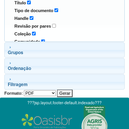
Título
Tipo de documento
Handle
Revisão por pares
Coleção
Comunidade
Grupos
Ordenação
Filtragem
Formato:
???jsp.layout.footer-default.indexado???