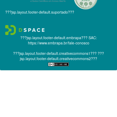
???jsp.layout.footer-default.suportado???
???jsp.layout.footer-default.embrapa???
SAC:
https://www.embrapa.br/fale-conosco
???jsp.layout.footer-default.creativecommons1???
???
jsp.layout.footer-default.creativecommons2???