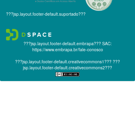
???jsp.layout.footer-default.suportado???
???jsp.layout.footer-default.embrapa???
SAC:
https://www.embrapa.br/fale-conosco
???jsp.layout.footer-default.creativecommons1???
???
jsp.layout.footer-default.creativecommons2???