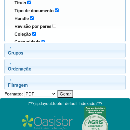
Título
Tipo de documento
Handle
Revisão por pares
Coleção
Comunidade
Grupos
Ordenação
Filtragem
Formato:
???jsp.layout.footer-default.indexado???