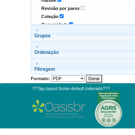
Handle
Revisão por pares
Coleção
Comunidade
Grupos
Ordenação
Filtragem
Formato:
???jsp.layout.footer-default.indexado???