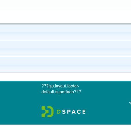
???jsp.layout.footer-
default.suportado???
?