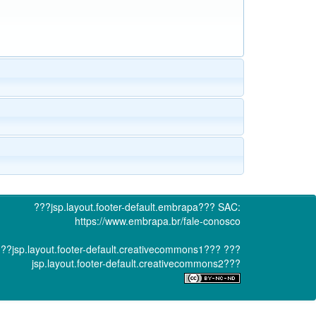
???jsp.layout.footer-default.embrapa???
SAC:
https://www.embrapa.br/fale-conosco
??jsp.layout.footer-default.creativecommons1???
???
jsp.layout.footer-default.creativecommons2???