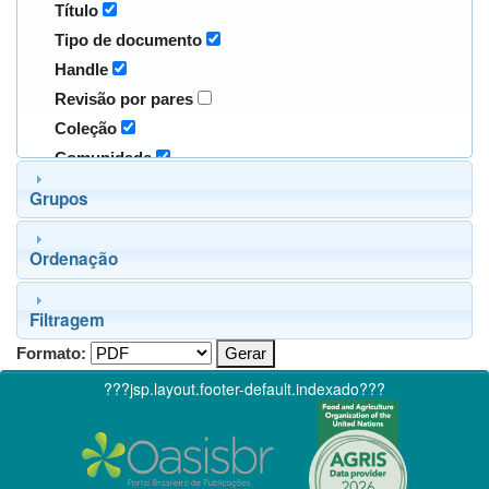
Título
Tipo de documento
Handle
Revisão por pares
Coleção
Comunidade
Grupos
Ordenação
Filtragem
Formato:
???jsp.layout.footer-default.indexado???