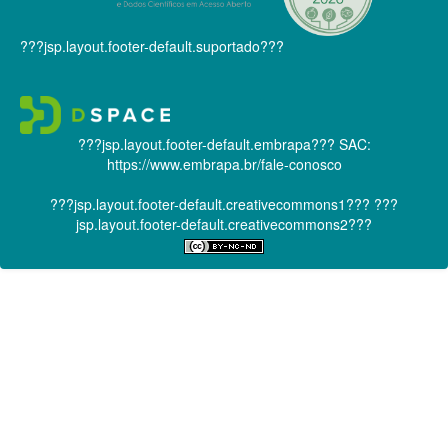
???jsp.layout.footer-default.suportado???
???jsp.layout.footer-default.embrapa???
SAC:
https://www.embrapa.br/fale-conosco
???jsp.layout.footer-default.creativecommons1???
???
jsp.layout.footer-default.creativecommons2???