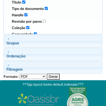
Título
Tipo de documento
Handle
Revisão por pares
Coleção
Comunidade
Grupos
Ordenação
Filtragem
Formato:
???jsp.layout.footer-default.indexado???