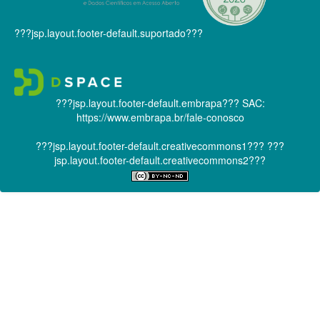
???jsp.layout.footer-default.suportado???
???jsp.layout.footer-default.embrapa???
SAC:
https://www.embrapa.br/fale-conosco
???jsp.layout.footer-default.creativecommons1???
???
jsp.layout.footer-default.creativecommons2???