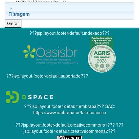
Ordem:
Filtragem
???jsp.layout.footer-default.indexado???
???jsp.layout.footer-default.suportado???
???jsp.layout.footer-default.embrapa???
SAC:
https://www.embrapa.br/fale-conosco
???jsp.layout.footer-default.creativecommons1???
???
jsp.layout.footer-default.creativecommons2???