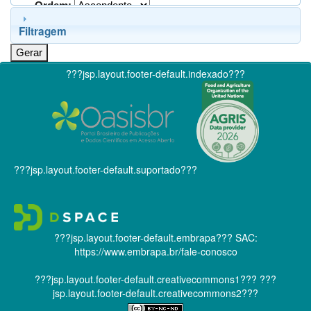
Ordem:
Filtragem
???jsp.layout.footer-default.indexado???
???jsp.layout.footer-default.suportado???
???jsp.layout.footer-default.embrapa???
SAC:
https://www.embrapa.br/fale-conosco
???jsp.layout.footer-default.creativecommons1???
???
jsp.layout.footer-default.creativecommons2???