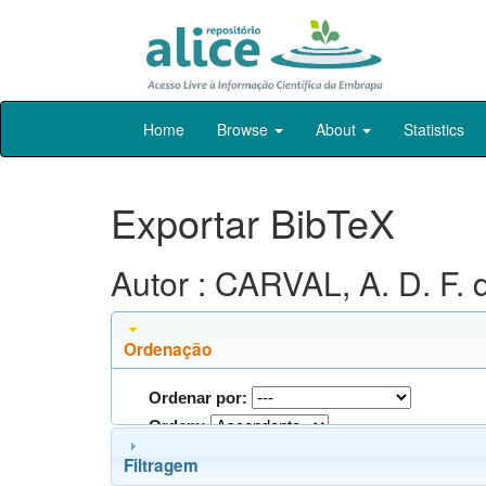
Skip
Home
Browse
About
Statistics
navigation
Exportar BibTeX
Autor : CARVAL, A. D. F. 
Ordenação
Ordenar por:
Ordem:
Filtragem