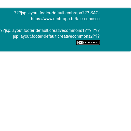
???jsp.layout.footer-default.embrapa???
SAC:
https://www.embrapa.br/fale-conosco
??jsp.layout.footer-default.creativecommons1???
???
jsp.layout.footer-default.creativecommons2???