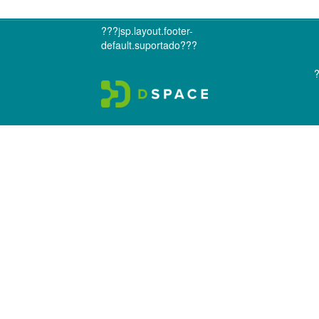
???jsp.layout.footer-
default.suportado???
?