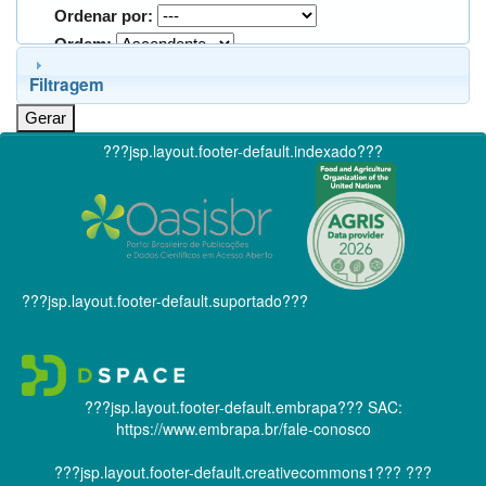
Ordenar por:
Ordem:
Filtragem
???jsp.layout.footer-default.indexado???
???jsp.layout.footer-default.suportado???
???jsp.layout.footer-default.embrapa???
SAC:
https://www.embrapa.br/fale-conosco
???jsp.layout.footer-default.creativecommons1???
???