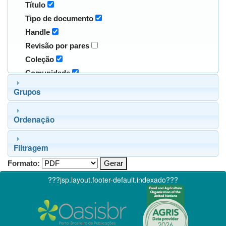
Título
Tipo de documento
Handle
Revisão por pares
Coleção
Comunidade
Grupos
Ordenação
Filtragem
Formato:
???jsp.layout.footer-default.indexado???