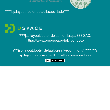
???jsp.layout.footer-default.suportado???
???jsp.layout.footer-default.embrapa???
SAC:
https://www.embrapa.br/fale-conosco
???jsp.layout.footer-default.creativecommons1???
???
jsp.layout.footer-default.creativecommons2???