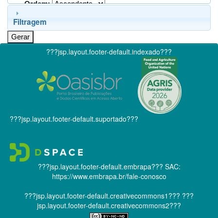
Ordem:
Filtragem
???jsp.layout.footer-default.indexado???
???jsp.layout.footer-default.suportado???
???jsp.layout.footer-default.embrapa???
SAC:
https://www.embrapa.br/fale-conosco
???jsp.layout.footer-default.creativecommons1???
???
jsp.layout.footer-default.creativecommons2???