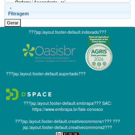
Ordem:
Filtragem
???jsp.layout.footer-default.indexado???
???jsp.layout.footer-default.suportado???
???jsp.layout.footer-default.embrapa???
SAC:
https://www.embrapa.br/fale-conosco
???jsp.layout.footer-default.creativecommons1???
???
jsp.layout.footer-default.creativecommons2???