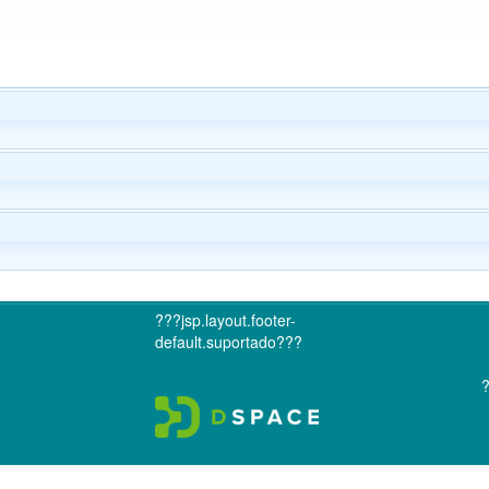
???jsp.layout.footer-
default.suportado???
?