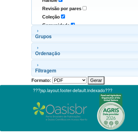
Handle
Revisão por pares
Coleção
Comunidade
Grupos
Ordenação
Filtragem
Formato:
???jsp.layout.footer-default.indexado???