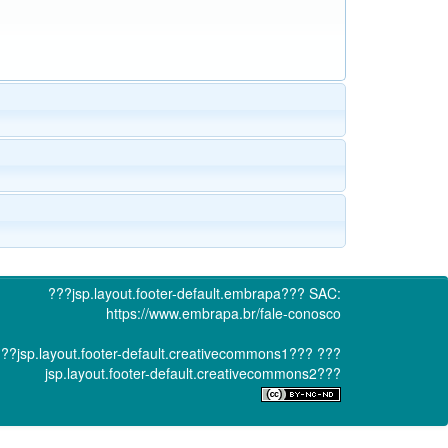
???jsp.layout.footer-default.embrapa???
SAC:
https://www.embrapa.br/fale-conosco
??jsp.layout.footer-default.creativecommons1???
???
jsp.layout.footer-default.creativecommons2???