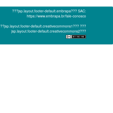
???jsp.layout.footer-default.embrapa???
SAC:
https://www.embrapa.br/fale-conosco
??jsp.layout.footer-default.creativecommons1???
???
jsp.layout.footer-default.creativecommons2???