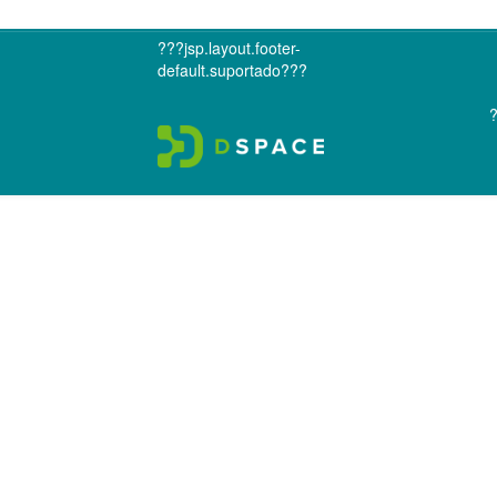
???jsp.layout.footer-
default.suportado???
?