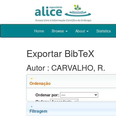
Skip
Home
Browse
About
Statistics
navigation
Exportar BibTeX
Autor : CARVALHO, R.
Ordenação
Ordenar por:
Ordem:
Filtragem